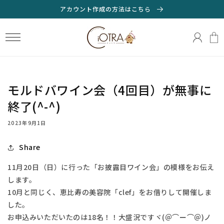
コンテ
アカウント作成の方法はこちら
ンツに
ロ
進む
カ
グ
ー
イ
ト
ン
モルドバワイン会（4回目）が無事に
終了(^-^)
2023年9月1日
Share
11月20日（日）に行った「お披露目ワイン会」の模様をお伝え
します。
10月と同じく、恵比寿の美容院「clef」をお借りして開催しま
した。
お申込みいただいたのは18名！！大盛況ですヾ(＠⌒ー⌒＠)ノ