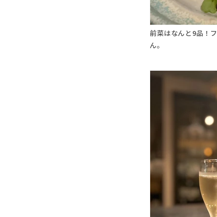
前菜はなんと9品！
ん。