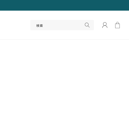
ロ
カ
グ
ー
検索
イ
ト
ン