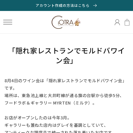
コンテ
アカウント作成の方法はこちら
ンツに
ロ
進む
カ
グ
ー
イ
ト
ン
「隠れ家レストランでモルドバワイ
ン会」
8月4日のワイン会は「隠れ家レストランでモルドバワイン会」
です。
場所は、東急池上線と大井町線が通る旗の台駅から徒歩5分、
フードラボ＆ギャラリー MYRTEN（ミルテ）。
お店がオープンしたのは今年3月。
ギャラリーも兼ねた店内はグレイを基調としていて、
アンティークな調度品で統一された落ち着いたお店です。